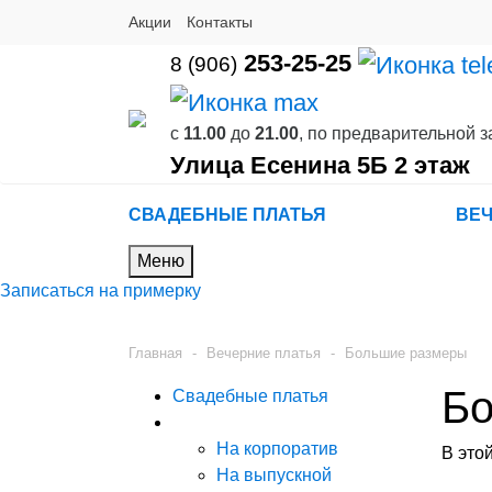
Акции
Контакты
253-25-25
8 (906)
с
11.00
до
21.00
, по предварительной з
Улица Есенина 5Б 2 этаж
СВАДЕБНЫЕ ПЛАТЬЯ
ВЕЧ
Меню
Записаться на примерку
Главная
-
Вечерние платья
-
Большие размеры
Бо
Свадебные платья
Вечерние платья
На корпоратив
В этой
На выпускной