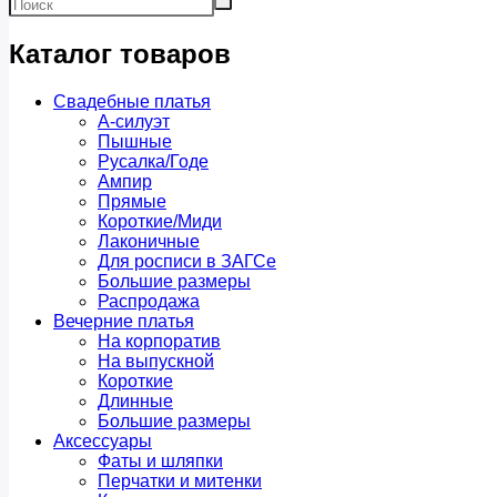
Каталог товаров
Свадебные платья
А-силуэт
Пышные
Русалка/Годе
Ампир
Прямые
Короткие/Миди
Лаконичные
Для росписи в ЗАГСе
Большие размеры
Распродажа
Вечерние платья
На корпоратив
На выпускной
Короткие
Длинные
Большие размеры
Аксессуары
Фаты и шляпки
Перчатки и митенки