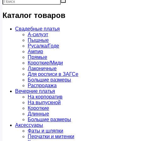
Каталог товаров
Свадебные платья
А-силуэт
Пышные
Русалка/Годе
Ампир
Прямые
Короткие/Миди
Лаконичные
Для росписи в ЗАГСе
Большие размеры
Распродажа
Вечерние платья
На корпоратив
На выпускной
Короткие
Длинные
Большие размеры
Аксессуары
Фаты и шляпки
Перчатки и митенки